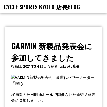
コ
CYCLE SPORTS KYOTO 店長BLOG
メ
ン
ニ
テ
ュ
ー
ン
ツ
へ
ス
GARMIN 新製品発表会に
キ
ッ
参加してきました
プ
投稿日:
2021年3月25日
投稿者:
cskyoto店長
桜満開の神田明神ホールで開催された新製品発表
会に参加しました。