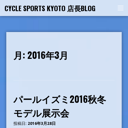
コ
CYCLE SPORTS KYOTO 店長BLOG
メ
ン
ニ
テ
ュ
ー
ン
ツ
へ
ス
月:
2016年3月
キ
ッ
プ
パールイズミ2016秋冬
モデル展示会
投稿日:
2016年3月28日