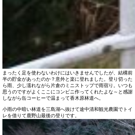
まったく足を使わないわけにはいきませんでしたが、結構前
半の貯金があったのか？意外と楽に登れました。登り切った
ら雨、少し濡れながら片倉のミニストップで雨宿り。いつも
思うのですがよくここにコンビニ作ってくれたよな～と感謝
しながら缶コーヒーで温まって香木原林道へ。
小雨の中暗い林道を三島湖へ抜けて途中清和観光農園でトイ
レを借りて鹿野山最後の登りです。