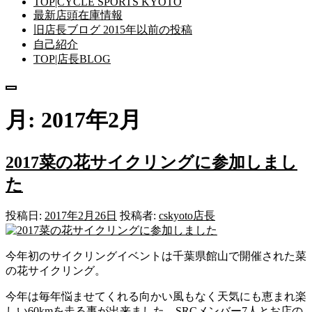
TOP|CYCLE SPORTS KYOTO
最新店頭在庫情報
旧店長ブログ 2015年以前の投稿
自己紹介
TOP|店長BLOG
メ
ニ
月:
2017年2月
ュ
ー
2017菜の花サイクリングに参加しまし
た
投稿日:
2017年2月26日
投稿者:
cskyoto店長
今年初のサイクリングイベントは千葉県館山で開催された菜
の花サイクリング。
今年は毎年悩ませてくれる向かい風もなく天気にも恵まれ楽
しい60kmを走る事が出来ました。SRCメンバー7人とお店の