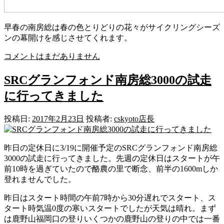
早春の南房総は春の色とりどりの花々がサイクリングシーズ
ンの幕開けを感じさせてくれます。
コメントはまだありません
SRCグランフォンド南房総3000の試走
に行ってきました
投稿日:
2017年2月23日
投稿者:
cskyoto店長
昨日の定休日に3/19に開催予定のSRCグランフォンド南房総
3000の試走に行ってきました。先週の定休日はスタートが午
前10時を過ぎていたので酪農の里で断念、前半の1600mしか
登れませんでした。
昨日はスタート時間の午前7時から30分遅れでスタート、ス
タート時気温0度の寒いスタートでしたが天気は晴れ。まず
は鹿野山福岡口の登りいくつかの鹿野山の登りの中では一番