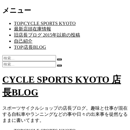
コ
メニュー
ン
テ
TOP|CYCLE SPORTS KYOTO
ン
最新店頭在庫情報
ツ
旧店長ブログ 2015年以前の投稿
へ
自己紹介
ス
TOP|店長BLOG
キ
ッ
検
検
プ
索:
検
索
検
索:
開
索
CYCLE SPORTS KYOTO 店
始
開
始
長BLOG
スポーツサイクルショップの店長ブログ。趣味と仕事が混在
する自転車やランニングなどの事や日々の出来事を徒然なる
ままに書いてます。