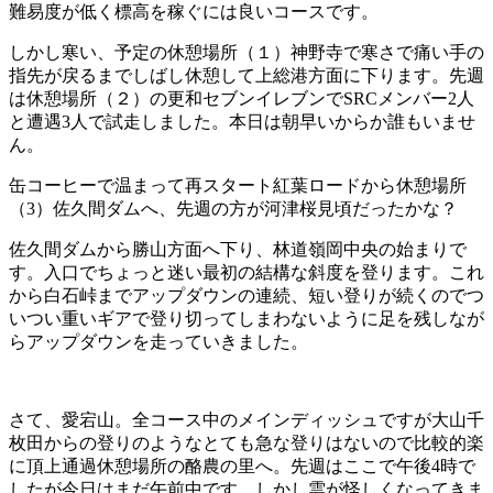
難易度が低く標高を稼ぐには良いコースです。
しかし寒い、予定の休憩場所（１）神野寺で寒さで痛い手の
指先が戻るまでしばし休憩して上総港方面に下ります。先週
は休憩場所（２）の更和セブンイレブンでSRCメンバー2人
と遭遇3人で試走しました。本日は朝早いからか誰もいませ
ん。
缶コーヒーで温まって再スタート紅葉ロードから休憩場所
（3）佐久間ダムへ、先週の方が河津桜見頃だったかな？
佐久間ダムから勝山方面へ下り、林道嶺岡中央の始まりで
す。
入口でちょっと迷い最初の結構な斜度を登ります。これ
から白石峠までアップダウンの連続、短い登りが続くのでつ
いつい重いギアで登り切ってしまわないように足を残しなが
らアップダウンを走っていきました。
さて、愛宕山。
全コース中のメインディッシュですが大山千
枚田からの登りのようなとても急な登りはないので比較的楽
に頂上通過休憩場所の酪農の里へ。
先週はここで午後4時で
したが今日はまだ午前中です、しかし雲が怪しくなってきま