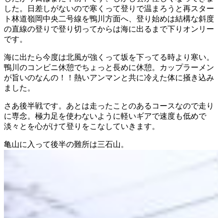
した。日差しがないので寒くって登りで温まろうと再スター
ト林道嶺岡中央二号線を鴨川方面へ、登り始めは結構な斜度
の直線の登りで登り切ってからは海に出るまで下りオンリー
です。
海に出たら今度は北風が強くって坂を下ってる時より寒い。
鴨川のコンビニ休憩でちょっと長めに休憩。カップラーメン
が旨いのなんの！！熱いアンマンと共に冷えた体に掻き込み
ました。
さあ後半戦です。あとは走ったことのあるコースなので走り
に専念。極力足を使わないように軽いギアで速度も低めで
淡々とを心がけて登りをこなしていきます。
亀山に入って後半の難所は三石山。