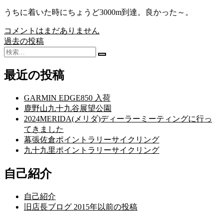
うちに着いた時にちょうど3000m到達。良かった～。
コメントはまだありません
過去の投稿
投
検
稿
検
索:
索
最近の投稿
ナ
開
始
ビ
GARMIN EDGE850 入荷
ゲ
鹿野山九十九谷展望公園
2024MERIDA(メリダ)ディーラーミーティングに行っ
ー
てきました
シ
幕張佐倉ポイントラリーサイクリング
九十九里ポイントラリーサイクリング
ョ
ン
自己紹介
自己紹介
旧店長ブログ 2015年以前の投稿