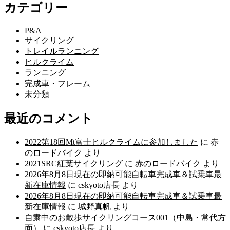
カテゴリー
P&A
サイクリング
トレイルランニング
ヒルクライム
ランニング
完成車・フレーム
未分類
最近のコメント
2022第18回Mt富士ヒルクライムに参加しました
に
赤
のロードバイク
より
2021SRC紅葉サイクリング
に
赤のロードバイク
より
2026年8月8日現在の即納可能自転車完成車＆試乗車最
新在庫情報
に
cskyoto店長
より
2026年8月8日現在の即納可能自転車完成車＆試乗車最
新在庫情報
に
城野真帆
より
自粛中のお散歩サイクリングコース001（中島・常代方
面）
に
cskyoto店長
より