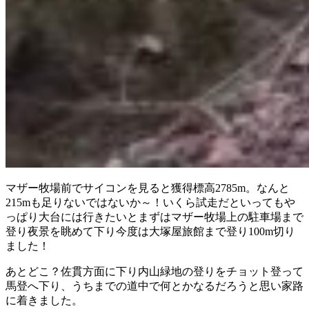
マザー牧場前でサイコンを見ると獲得標高2785m。なんと
215mも足りないではないか～！いくら試走だといってもや
っぱり大台には行きたいとまずはマザー牧場上の駐車場まで
登り夜景を眺めて下り今度は大塚屋旅館まで登り100m切り
ました！
あとどこ？佐貫方面に下り内山緑地の登りをチョット登って
馬登へ下り、うちまでの道中で何とかなるだろうと思い家路
に着きました。