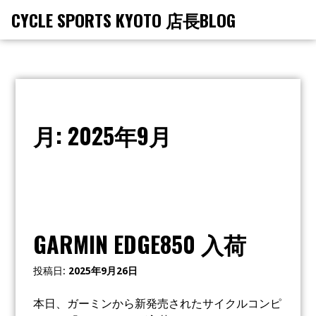
コ
CYCLE SPORTS KYOTO 店長BLOG
メ
ン
ニ
テ
ュ
ー
ン
ツ
へ
ス
月:
2025年9月
キ
ッ
プ
GARMIN EDGE850 入荷
投稿日:
2025年9月26日
本日、ガーミンから新発売されたサイクルコンピ