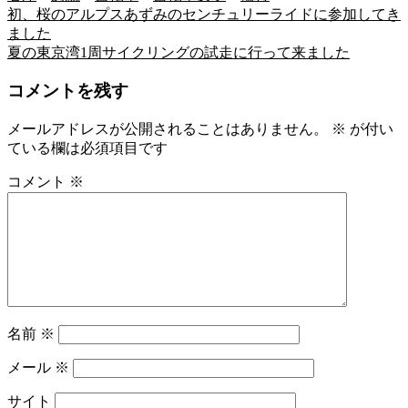
初、桜のアルプスあずみのセンチュリーライドに参加してき
投
ました
稿
夏の東京湾1周サイクリングの試走に行って来ました
ナ
コメントを残す
ビ
メールアドレスが公開されることはありません。
※
が付い
ゲ
ている欄は必須項目です
ー
コメント
※
シ
ョ
ン
名前
※
メール
※
サイト