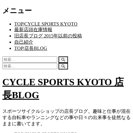
コ
メニュー
ン
テ
TOP|CYCLE SPORTS KYOTO
ン
最新店頭在庫情報
ツ
旧店長ブログ 2015年以前の投稿
へ
自己紹介
ス
TOP|店長BLOG
キ
ッ
検
検
プ
索:
索
検
検
開
索:
索
始
開
CYCLE SPORTS KYOTO 店
始
長BLOG
スポーツサイクルショップの店長ブログ。趣味と仕事が混在
する自転車やランニングなどの事や日々の出来事を徒然なる
ままに書いてます。