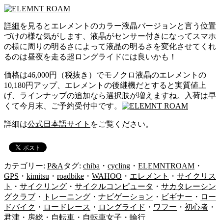
詳細
を見るとエレメントのカラー液晶バージョンと言う位置
づけの様な気がします、液晶がセンサー付きになってスマホ
の様に周りの明るさによって液晶の明るさを変化させてくれ
るのは昼夜を走る超ロングライドには良いかも！
価格は46,000円（税抜き）でモノクロ液晶のエレメントの
10,180円アップ、エレメントの後継機だとすると実質値上
げ、ラインナップの追加なら選択肢が増えますね。入荷は早
くて今月末、ご予約受付中です。
詳細は
公式日本語サイト
をご覧ください。
カテゴリー:
P&A
タグ:
chiba
・
cycling
・
ELEMNTROAM
・
GPS
・
kimitsu
・
roadbike
・
WAHOO
・
エレメント
・
サイクリス
ト
・
サイクリング
・
サイクルコンピュータ
・
サカタレーシン
グクラブ
・
トレーニング
・
ナビゲーション
・
ビギナー
・
ロー
ドバイク
・
ロードレース
・
ロングライド
・
ワフー
・
初心者
・
君津
・
房総
・
自転車
・
自転車女子
・
輪行