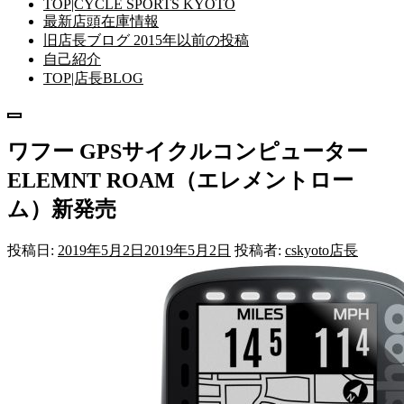
TOP|CYCLE SPORTS KYOTO
最新店頭在庫情報
旧店長ブログ 2015年以前の投稿
自己紹介
TOP|店長BLOG
メ
ニ
ワフー GPSサイクルコンピューター
ュ
ー
ELEMNT ROAM（エレメントロー
ム）新発売
投稿日:
2019年5月2日
2019年5月2日
投稿者:
cskyoto店長