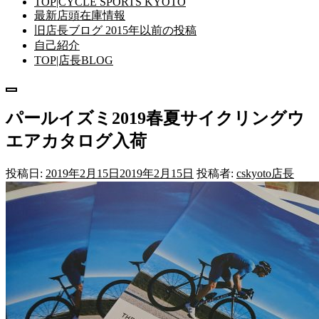
TOP|CYCLE SPORTS KYOTO
最新店頭在庫情報
旧店長ブログ 2015年以前の投稿
自己紹介
TOP|店長BLOG
メ
ニ
パールイズミ2019春夏サイクリングウ
ュ
ー
エアカタログ入荷
投稿日:
2019年2月15日
2019年2月15日
投稿者:
cskyoto店長