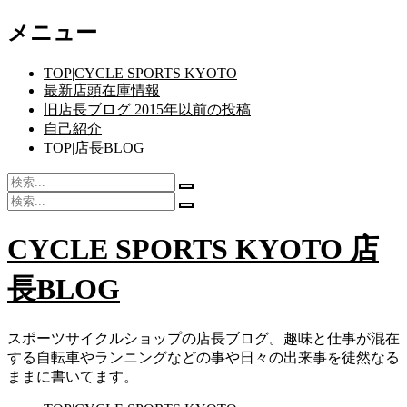
コ
メニュー
ン
テ
TOP|CYCLE SPORTS KYOTO
ン
最新店頭在庫情報
ツ
旧店長ブログ 2015年以前の投稿
へ
自己紹介
ス
TOP|店長BLOG
キ
ッ
検
検
プ
索:
検
索
検
索:
開
索
CYCLE SPORTS KYOTO 店
始
開
始
長BLOG
スポーツサイクルショップの店長ブログ。趣味と仕事が混在
する自転車やランニングなどの事や日々の出来事を徒然なる
ままに書いてます。