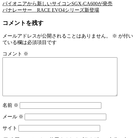
パイオニアから新しいサイコンSGX-CA600が発売
投
パナレーサー RACE EVO4シリーズ新登場
稿
コメントを残す
ナ
ビ
メールアドレスが公開されることはありません。
※
が付い
ている欄は必須項目です
ゲ
ー
コメント
※
シ
ョ
ン
名前
※
メール
※
サイト