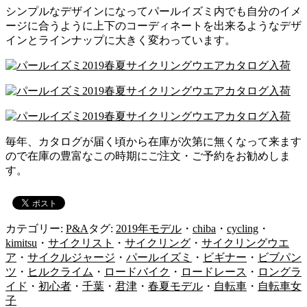
シンプルなデザインになってパールイズミ内でも自分のイメ
ージに合うように上下のコーディネートを出来るようなデザ
インとラインナップに大きく変わっています。
毎年、カタログが届く頃から在庫が次第に無くなって来ます
ので在庫の豊富なこの時期にご注文・ご予約をお勧めしま
す。
カテゴリー:
P&A
タグ:
2019年モデル
・
chiba
・
cycling
・
kimitsu
・
サイクリスト
・
サイクリング
・
サイクリングウエ
ア
・
サイクルジャージ
・
パールイズミ
・
ビギナー
・
ビブパン
ツ
・
ヒルクライム
・
ロードバイク
・
ロードレース
・
ロングラ
イド
・
初心者
・
千葉
・
君津
・
春夏モデル
・
自転車
・
自転車女
子