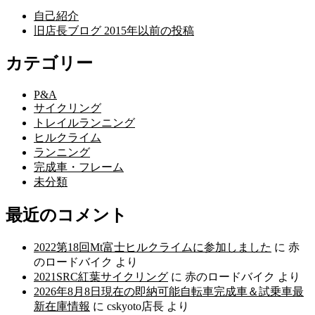
自己紹介
旧店長ブログ 2015年以前の投稿
カテゴリー
P&A
サイクリング
トレイルランニング
ヒルクライム
ランニング
完成車・フレーム
未分類
最近のコメント
2022第18回Mt富士ヒルクライムに参加しました
に
赤
のロードバイク
より
2021SRC紅葉サイクリング
に
赤のロードバイク
より
2026年8月8日現在の即納可能自転車完成車＆試乗車最
新在庫情報
に
cskyoto店長
より