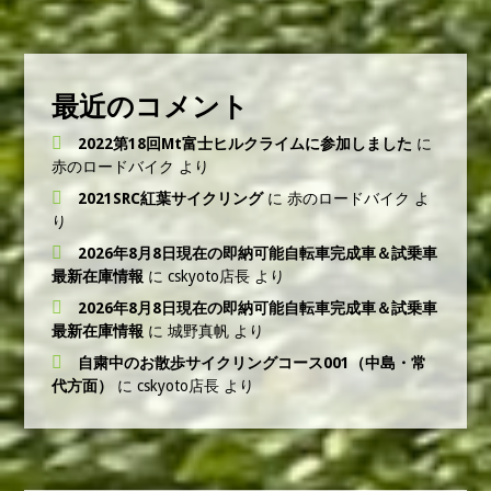
最近のコメント
2022第18回Mt富士ヒルクライムに参加しました
に
赤のロードバイク
より
2021SRC紅葉サイクリング
に
赤のロードバイク
よ
り
2026年8月8日現在の即納可能自転車完成車＆試乗車
最新在庫情報
に
cskyoto店長
より
2026年8月8日現在の即納可能自転車完成車＆試乗車
最新在庫情報
に
城野真帆
より
自粛中のお散歩サイクリングコース001（中島・常
代方面）
に
cskyoto店長
より