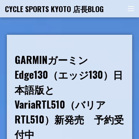
コ
CYCLE SPORTS KYOTO 店長BLOG
メ
ン
ニ
テ
ュ
ー
ン
ツ
へ
ス
GARMINガーミン
キ
ッ
Edge130（エッジ130）日
プ
本語版と
VariaRTL510（バリア
RTL510）新発売 予約受
付中