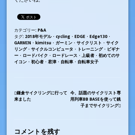
カテゴリー:
P&A
タグ:
2018年モデル
・
cycling
・
EDGE
・
Edge130
・
GARMIN
・
kimitsu
・
ガーミン
・
サイクリスト
・
サイク
リング
・
サイクルコンピュータ
・
トレーニング
・
ビギナ
ー
・
ロードバイク
・
ロードレース
・
上級者
・
初めてのサ
イコン
・
初心者
・
君津
・
自転車
・
自転車女子
投
鎌倉サイクリングに行って
今、話題のサイクリスト専
来ました
用列車BB BASEを使って銚
稿
子までサイクリング
ナ
ビ
コメントを残す