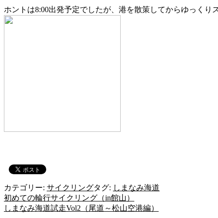
ホントは8:00出発予定でしたが、港を散策してからゆっくり
カテゴリー:
サイクリング
タグ:
しまなみ海道
初めての輪行サイクリング（in館山）
投
しまなみ海道試走Vol2（尾道～松山空港編）
稿