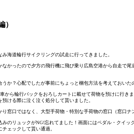
編）
なみ海道輪行サイクリングの試走に行ってきました。
かなかったので夕方の飛行機に飛び乗り広島空港から自走で尾
合うか？心配でしたが事前にちょっと梱包方法を考えておいた
車から輪行バックをおろしカートに載せて荷物を預けに行きま
を預ける際に泣く泣く処分して貰いました。
かり窓口ではなく
、大型手荷物・特別な手荷物の窓口（窓口ナ
みのリュックがNG!忘れてました！画面にはペダル・クイック
にチェックして貰い通過。