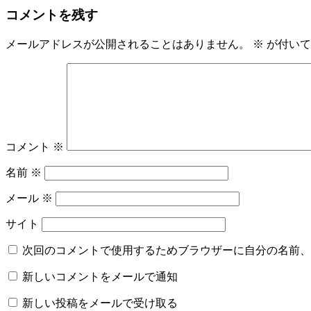
コメントを残す
ナ
ビ
メールアドレスが公開されることはありません。
※
が付いて
ゲ
ー
シ
ョ
コメント
※
ン
名前
※
メール
※
サイト
次回のコメントで使用するためブラウザーに自分の名前、
新しいコメントをメールで通知
新しい投稿をメールで受け取る