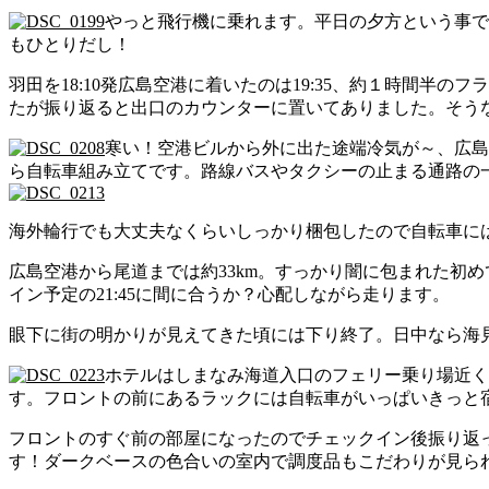
やっと飛行機に乗れます。平日の夕方という事で
もひとりだし！
羽田を18:10発広島空港に着いたのは19:35、約１時間
たが振り返ると出口のカウンターに置いてありました。そう
寒い！空港ビルから外に出た途端冷気が～、広島
ら自転車組み立てです。路線バスやタクシーの止まる通路の
海外輪行でも大丈夫なくらいしっかり梱包したので自転車に
広島空港から尾道までは約33km。すっかり闇に包まれた初
イン予定の21:45に間に合うか？心配しながら走ります。
眼下に街の明かりが見えてきた頃には下り終了。日中なら海見
ホテルはしまなみ海道入口のフェリー乗り場近く
す。フロントの前にあるラックには自転車がいっぱいきっと
フロントのすぐ前の部屋になったのでチェックイン後振り返
す！ダークベースの色合いの室内で調度品もこだわりが見ら