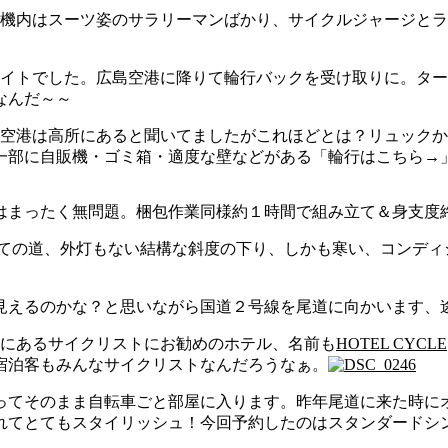
機内はスーツ姿のサラリーマンばかり、サイクルジャージとラ
半のフライトでした。広島空港に降りて輪行バックを受け取りに。
なんだ～～
空港は高所にあると聞いてましたがこれほどとは？リュックか
一部に自販機・ゴミ箱・適度な壁などがある「輪行はこちら→
はまったく無問題。梱包作業同様約１時間で組み立て＆身支度
めての道、外灯もない結構な斜度の下り、しかも寒い、コンデ
えるのかな？と思いながら国道２号線を尾道に向かいます、途中
にあるサイクリストにお勧めのホテル、名前も
HOTEL CYCLE
宿泊客もみんなサイクリストなんだろうなぁ。
ってそのまま自転車ごと部屋に入ります。昨年尾道に来た時に
れてとてもスタイリッシュ！今回予約したのはスタンダードシ