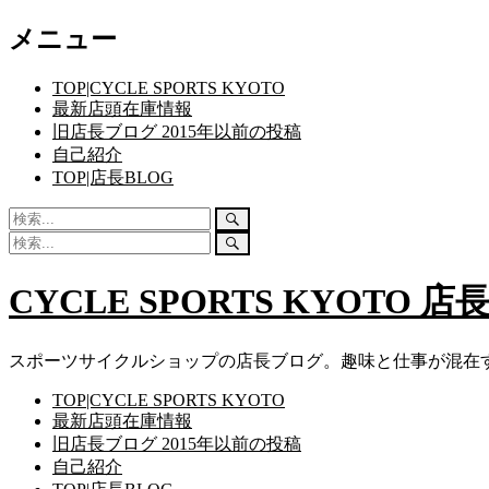
コ
メニュー
ン
テ
TOP|CYCLE SPORTS KYOTO
ン
最新店頭在庫情報
ツ
旧店長ブログ 2015年以前の投稿
へ
自己紹介
ス
TOP|店長BLOG
キ
ッ
検
検
プ
索:
索
検
検
開
索:
索
始
開
CYCLE SPORTS KYOTO 店
始
スポーツサイクルショップの店長ブログ。趣味と仕事が混在
TOP|CYCLE SPORTS KYOTO
最新店頭在庫情報
旧店長ブログ 2015年以前の投稿
自己紹介