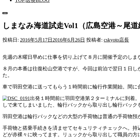
TOP|店長BLOG
メ
ニ
しまなみ海道試走Vol1（広島空港～尾道
ュ
ー
投稿日:
2016年5月17日
2016年6月26日
投稿者:
cskyoto店長
先週の木曜日早めに仕事を切り上げて８月に開催予定のしま
８月の本番は往復松山空港ですが、今回は前泊で翌日１日し
た。
車で羽田空港に送ってもらう１時間前に輪行作業開始。間に
出発１時間前に羽田空港第２ターミナルに到着。
しで来てしまいました、輪行バックから取り出し輪行バック
羽田空港は輪行バックなどの大型の手荷物は普通の手荷物預
手荷物と搭乗手続きを済ませてセキュリティチェックへ。持込
どが赤裸々に映ってます。リュックから取り出して職員の方