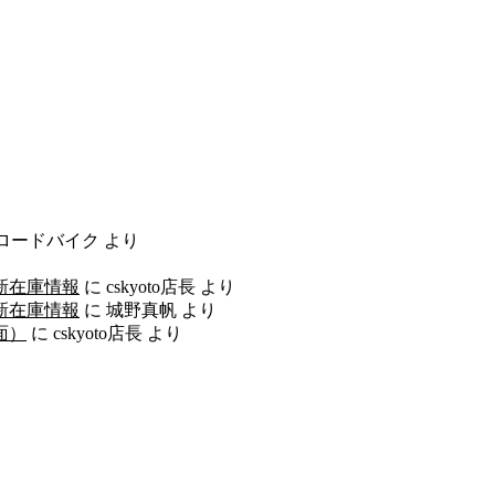
ロードバイク
より
最新在庫情報
に
cskyoto店長
より
最新在庫情報
に
城野真帆
より
面）
に
cskyoto店長
より