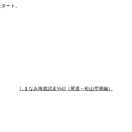
スタート。
しまなみ海道試走Vol2（尾道～松山空港編）