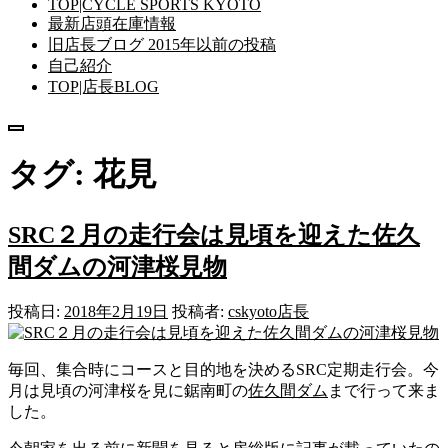
TOP|CYCLE SPORTS KYOTO
最新店頭在庫情報
旧店長ブログ 2015年以前の投稿
自己紹介
TOP|店長BLOG
メ
ニ
タグ:
花見
ュ
ー
SRC２月の走行会は見頃を迎えた佐久
間ダムの河津桜見物
投稿日:
2018年2月19日
投稿者:
cskyoto店長
毎回、集合時にコースと目的地を決めるSRC定期走行会。今
月は見頃の河津桜を見に鋸南町の
佐久間ダム
まで行って来ま
した。