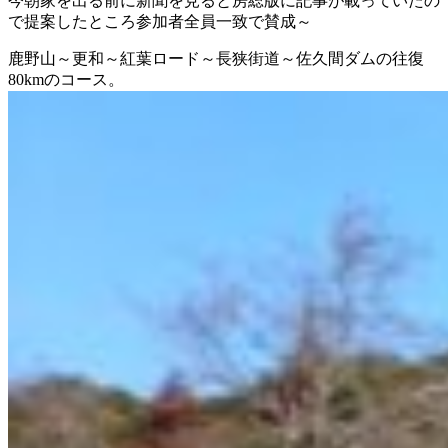
今朝家を出る前に新聞を見ると房総版に記事が載っていたの
で提案したところ参加者全員一致で賛成～
鹿野山～更和～紅葉ロード～長狭街道～佐久間ダムの往復
80kmのコース。