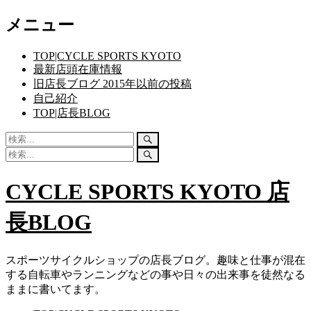
コ
メニュー
ン
テ
TOP|CYCLE SPORTS KYOTO
ン
最新店頭在庫情報
ツ
旧店長ブログ 2015年以前の投稿
へ
自己紹介
ス
TOP|店長BLOG
キ
ッ
検
検
プ
索:
索
検
検
開
索:
索
始
開
CYCLE SPORTS KYOTO 店
始
長BLOG
スポーツサイクルショップの店長ブログ。趣味と仕事が混在
する自転車やランニングなどの事や日々の出来事を徒然なる
ままに書いてます。