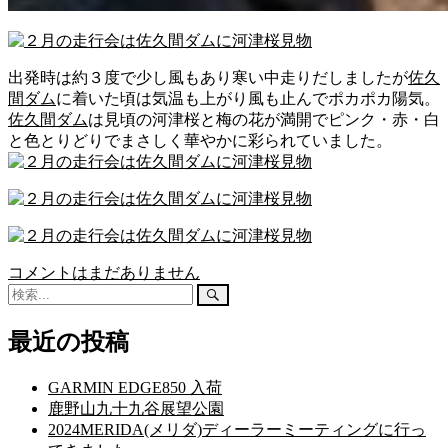
出発時は約３度で少し風もあり寒い中走りだしましたが
佐久
間ダム
に着いた頃は気温も上がり風も止んでポカポカ陽気。
佐久間ダム
は見頃の河津桜と梅の花が満開でピンク・赤・白
と色とりどりでまさしく華やかに彩られていました。
コメントはまだありません
検
検
索:
索
開
最近の投稿
始
GARMIN EDGE850 入荷
鹿野山九十九谷展望公園
2024MERIDA(メリダ)ディーラーミーティングに行っ