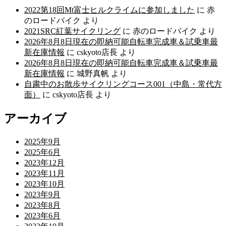
2022第18回Mt富士ヒルクライムに参加しました
に
赤
のロードバイク
より
2021SRC紅葉サイクリング
に
赤のロードバイク
より
2026年8月8日現在の即納可能自転車完成車＆試乗車最
新在庫情報
に
cskyoto店長
より
2026年8月8日現在の即納可能自転車完成車＆試乗車最
新在庫情報
に
城野真帆
より
自粛中のお散歩サイクリングコース001（中島・常代方
面）
に
cskyoto店長
より
アーカイブ
2025年9月
2025年6月
2023年12月
2023年11月
2023年10月
2023年9月
2023年8月
2023年6月