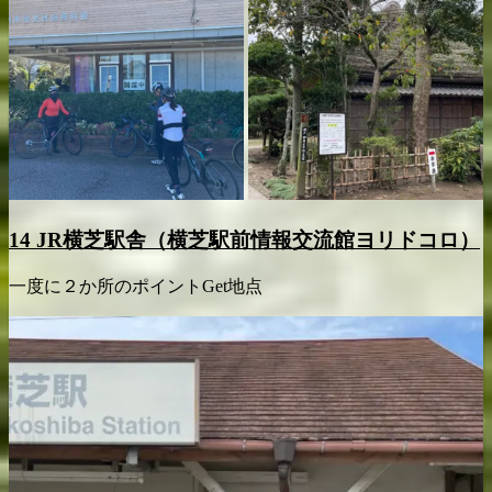
1
4
JR横芝駅舎（横芝駅前情報交流館ヨリドコロ）
一度に２か所のポイントGet地点