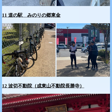
11 道の駅 みのりの郷東金
12 波切不動院（成東山不動院長勝寺）