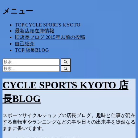
コ
メニュー
ン
テ
TOP|CYCLE SPORTS KYOTO
ン
最新店頭在庫情報
ツ
旧店長ブログ 2015年以前の投稿
へ
自己紹介
ス
TOP|店長BLOG
キ
ッ
検
検
プ
索:
索
検
検
開
索:
索
始
開
CYCLE SPORTS KYOTO 店
始
長BLOG
スポーツサイクルショップの店長ブログ。趣味と仕事が混在
する自転車やランニングなどの事や日々の出来事を徒然なる
ままに書いてます。