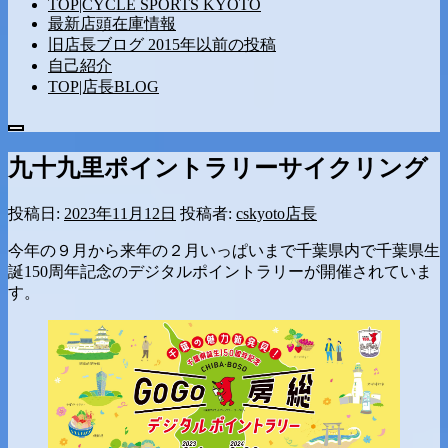
TOP|CYCLE SPORTS KYOTO
最新店頭在庫情報
旧店長ブログ 2015年以前の投稿
自己紹介
TOP|店長BLOG
メ
ニ
九十九里ポイントラリーサイクリング
ュ
ー
投稿日:
2023年11月12日
投稿者:
cskyoto店長
今年の９月から来年の２月いっぱいまで千葉県内で千葉県生
誕150周年記念のデジタルポイントラリーが開催されていま
す。