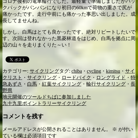
コロナ後初の電車輪行でした。最軽量で準備しましたがバッ
クパックがパンパンになり初日の60kmで荷物の重さで尻が
痛かったです。走行中前にも痛かった事思い出しました。成
長してませんね。
しかし、白馬はとても良かったです。絶対リピートしたいで
す。次回は登れなかった黒菱林道をはじめ、白馬を拠点に周
辺の山々を走りまくりた～い！
カテゴリー:
サイクリング
タグ:
chiba
・
cycling
・
kimitsu
・
サイ
クリスト
・
サイクリング
・
ロードバイク
・
ロングライド
・
特
急あずさ
・
白馬
・
紅葉サイクリング
・
輪行サイクリング
・
長
野県
地元開催のツールドちばに参加しました
投
九十九里ポイントラリーサイクリング
稿
コメントを残す
ナ
ビ
メールアドレスが公開されることはありません。
※
が付い
ている欄は必須項目です
ゲ