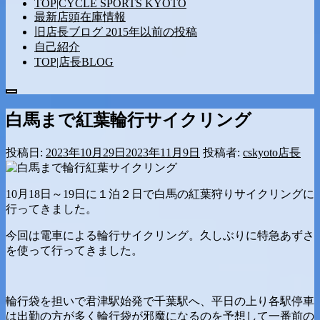
TOP|CYCLE SPORTS KYOTO
最新店頭在庫情報
旧店長ブログ 2015年以前の投稿
自己紹介
TOP|店長BLOG
メ
ニ
白馬まで紅葉輪行サイクリング
ュ
ー
投稿日:
2023年10月29日
2023年11月9日
投稿者:
cskyoto店長
10月18日～19日に１泊２日で白馬の紅葉狩りサイクリングに
行ってきました。
今回は電車による輪行サイクリング。久しぶりに特急あずさ
を使って行ってきました。
輪行袋を担いで君津駅始発で千葉駅へ、平日の上り各駅停車
は出勤の方が多く輪行袋が邪魔になるのを予想して一番前の