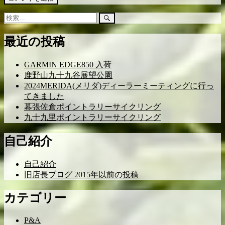
検
検
索:
索
開
最近の投稿
始
GARMIN EDGE850 入荷
鹿野山九十九谷展望公園
2024MERIDA(メリダ)ディーラーミーティングに行っ
てきました
幕張佐倉ポイントラリーサイクリング
九十九里ポイントラリーサイクリング
自己紹介
自己紹介
旧店長ブログ 2015年以前の投稿
カテゴリー
P&A