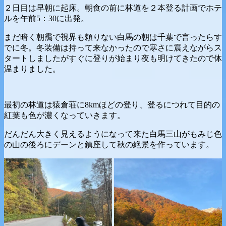
２日目は早朝に起床。朝食の前に林道を２本登る計画でホテ
ルを午前5：30に出発。
まだ暗く朝靄で視界も頼りない白馬の朝は千葉で言ったらす
でに冬。冬装備は持って来なかったので寒さに震えながらス
タートしましたがすぐに登りが始まり夜も明けてきたので体
温まりました。
最初の林道は猿倉荘に8kmほどの登り、登るにつれて目的の
紅葉も色が濃くなっていきます。
だんだん大きく見えるようになって来た白馬三山がもみじ色
の山の後ろにデーンと鎮座して秋の絶景を作っています。