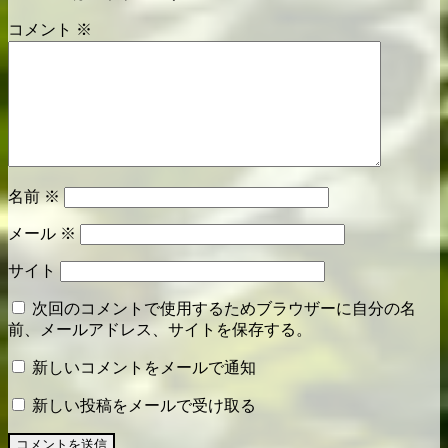
ー
コメント
※
シ
ョ
ン
名前
※
メール
※
サイト
次回のコメントで使用するためブラウザーに自分の名
前、メールアドレス、サイトを保存する。
新しいコメントをメールで通知
新しい投稿をメールで受け取る