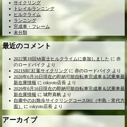
サイクリング
トレイルランニング
ヒルクライム
ランニング
完成車・フレーム
未分類
最近のコメント
2022第18回Mt富士ヒルクライムに参加しました
に
赤
のロードバイク
より
2021SRC紅葉サイクリング
に
赤のロードバイク
より
2026年6月16日現在の即納可能自転車完成車＆試乗車最
新在庫情報
に
cskyoto店長
より
2026年6月16日現在の即納可能自転車完成車＆試乗車最
新在庫情報
に
城野真帆
より
自粛中のお散歩サイクリングコース001（中島・常代方
面）
に
cskyoto店長
より
アーカイブ