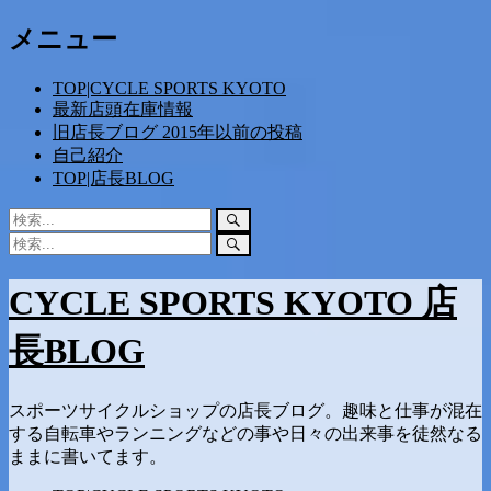
コ
メニュー
ン
テ
TOP|CYCLE SPORTS KYOTO
ン
最新店頭在庫情報
ツ
旧店長ブログ 2015年以前の投稿
へ
自己紹介
ス
TOP|店長BLOG
キ
ッ
検
検
プ
索:
索
検
検
開
索:
索
始
開
CYCLE SPORTS KYOTO 店
始
長BLOG
スポーツサイクルショップの店長ブログ。趣味と仕事が混在
する自転車やランニングなどの事や日々の出来事を徒然なる
ままに書いてます。