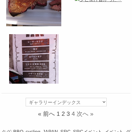
« 前へ
1
2
3
4
次へ »
タグ:
BBQ
,
cycling
,
JAPAN
,
SRC
,
SRCイベント
,
イベント
,
グ