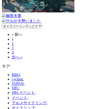
« 前へ
1
2
3
4
次へ »
タグ:
BBQ
,
cycling
,
JAPAN
,
SRC
,
SRCイベント
,
イベント
,
グルメサイクリング
,
サイクリング
,