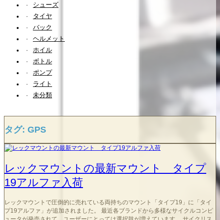
シューズ
タイヤ
バック
ヘルメット
ホイル
ボトル
ポンプ
ライト
未分類
タグ:
GPS
レックマウントの最新マウント タイプ
19アルファ入荷
レックマウントで圧倒的に売れている両持ちのマウント「タイプ19」に「タイ
プ19アルファ」が追加されました。 最近各ブランドから多様なサイクルコンピ
ュータが発売されて、ユーザーにとっては選択肢が増えています。 サイクリス