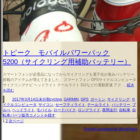
トピーク モバイルパワーパック
5200（サイクリング用補助バッテリー）
スマートフォンが必需品になってからサイクリングも電子化が進みバッテリー
搭載のアイテムが増えてきました。 スマートフォン GPSサイクルコンピュータ
サイクリングナビ ヘッドライト テールライト Di2などの電動変速 アク …
続き
ト
を読む
ピ
投
カ
タ
2017年3月14日
未分類
cycling
,
GARMIN
,
GPS
,
ガーミン
,
サイクリング
,
サ
ー
稿
テ
グ
イクルコンピュータ
,
サイコン
,
セーフティライト
,
テールライト
,
バッテリー
,
ブ
ク
日:
ゴ
ルべ
,
ヘッドライト
,
モバイル
,
ロードバイク
,
ロングライド
,
夜間走行
,
自転車
,
自
モ
ト
リ
転車パーツ販売
コメントを残す
バ
ピ
ー
ペ
ペ
投
1
2
次ページ
イ
ー
ー
ー
ル
稿
Proudly powered by WordPress
ク
ジ
ジ
パ
の
モ
ワ