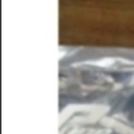
バ
ー
ペ
イ
パ
ー
ル
ッ
パ
ジ
ク
ワ
5200（サ
送
ー
イ
り
パ
ク
ッ
リ
ク
ン
5200（サ
グ
イ
用
ク
補
リ
助
ン
バ
グ
ッ
用
テ
補
リ
助
ー）
バ
ッ
テ
リ
ー）
に