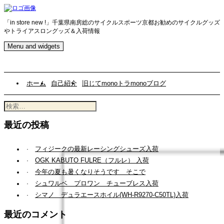
Skip
to
content
「in store new !」千葉県南房総のサイクルスポーツ京都お勧めのサイクルグッズ
やトライアスロングッズ＆入荷情報
Menu and widgets
ホーム
自己紹介
旧じてmonoトラmonoブログ
検
索:
最近の投稿
フィジークの最新レーシングシューズ入荷
OGK KABUTO FULRE（フルレ） 入荷
今年の夏も暑くなりそうです そこで
シュワルベ プロワン チューブレス入荷
シマノ デュラエースホイル(WH-R9270-C50TL)入荷
最近のコメント