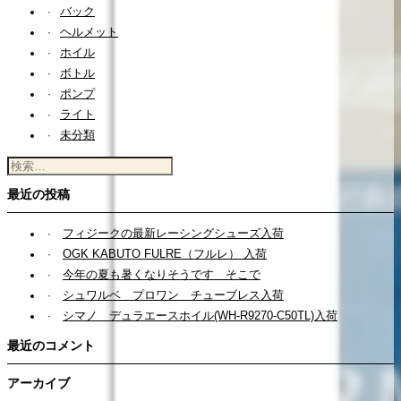
バック
ヘルメット
ホイル
ボトル
ポンプ
ライト
未分類
検
索:
最近の投稿
フィジークの最新レーシングシューズ入荷
OGK KABUTO FULRE（フルレ） 入荷
今年の夏も暑くなりそうです そこで
シュワルベ プロワン チューブレス入荷
シマノ デュラエースホイル(WH-R9270-C50TL)入荷
最近のコメント
アーカイブ