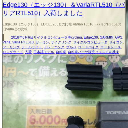
Edge130（エッジ130）＆VariaRTL510（バ
リアRTL510）入荷しました
Edge130（エッジ130） EDGE520Jとの比較 VariaRTL510（バリアRTL510）
旧Variaとの比較
投
カ
タ
2018年6月6日
サイクルコンピュータ等
cycling
,
Edge130
,
GARMIN
,
GPS
,
稿
テ
グ
Varia
,
Varia RTL510
,
ガーミン
,
サイクリング
,
サイクルコンピュータ
,
サイコン
,
日:
ゴ
ツーリング
,
テールライト
,
トレーニング
,
ブルべ
,
ロードバイク
,
ロードレース
,
リ
Edge130（エ
ロングライド
,
入荷
,
日本語モデル
,
自転車
,
自転車パーツ販売
コメントを残す
ー
ッ
ジ
130）
＆
VariaRTL510（バ
リ
ア
RTL510）
入
荷
し
ま
し
た
に