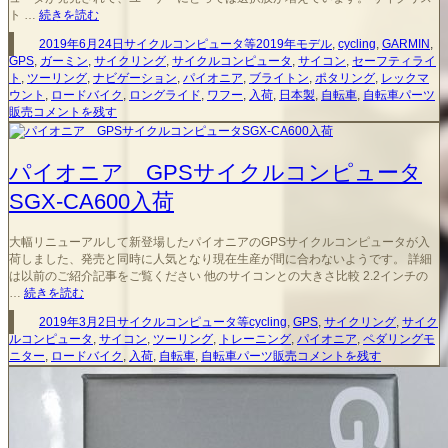
レ
ト …
続きを読む
ッ
投
カ
タ
2019年6月24日
サイクルコンピュータ等
2019年モデル
,
cycling
,
GARMIN
,
ク
稿
テ
グ
GPS
,
ガーミン
,
サイクリング
,
サイクルコンピュータ
,
サイコン
,
セーフティライ
マ
日:
ゴ
ト
,
ツーリング
,
ナビゲーション
,
パイオニア
,
ブライトン
,
ポタリング
,
レックマ
ウ
リ
ウント
,
ロードバイク
,
ロングライド
,
ワフー
,
入荷
,
日本製
,
自転車
,
自転車パーツ
ン
レ
ー
販売
コメントを残す
ト
ッ
の
ク
最
マ
パイオニア GPSサイクルコンピュータ
新
ウ
マ
SGX-CA600入荷
ン
ウ
ト
ン
の
ト
大幅リニューアルして新登場したパイオニアのGPSサイクルコンピュータが入
最
タ
荷しました、発売と同時に人気となり現在生産が間に合わないようです。 詳細
新
イ
は以前のご紹介記事をご覧ください 他のサイコンとの大きさ比較 2.2インチの
マ
プ
パ
…
続きを読む
ウ
19
イ
ン
ア
投
カ
タ
2019年3月2日
サイクルコンピュータ等
cycling
,
GPS
,
サイクリング
,
サイク
オ
ト
ル
稿
テ
グ
ルコンピュータ
,
サイコン
,
ツーリング
,
トレーニング
,
パイオニア
,
ペダリングモ
ニ
タ
フ
日:
ゴ
パ
ニター
,
ロードバイク
,
入荷
,
自転車
,
自転車パーツ販売
コメントを残す
ア
イ
ァ
リ
イ
GPS
プ
入
ー
オ
サ
19
荷
ニ
イ
ア
ア
ク
ル
GPS
ル
フ