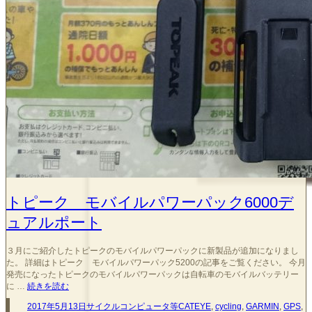
トピーク モバイルパワーパック6000デ
ュアルポート
３月にご紹介したトピークのモバイルパワーパックに新製品が追加になりまし
た。 詳細はトピーク モバイルパワーパック5200の記事をご覧ください。 今月
発売になったトピークのモバイルパワーパックは自転車のモバイルバッテリー
ト
に …
続きを読む
ピ
投
カ
タ
2017年5月13日
サイクルコンピュータ等
CATEYE
,
cycling
,
GARMIN
,
GPS
,
ー