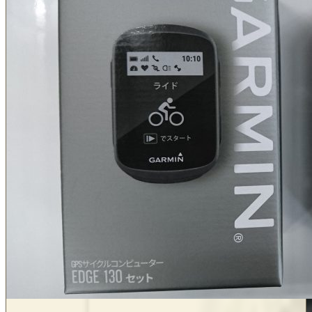
サ
コ
ァ
イ
ン
入
ク
ピ
荷
ル
ュ
に
コ
ー
ン
タ
ピ
SGX-
ュ
CA600
入
ー
荷
タ
SGX-
CA600
入
荷
に