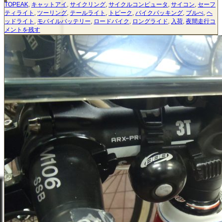
稿
テ
グ
TOPEAK
,
キャットアイ
,
サイクリング
,
サイクルコンピュータ
,
サイコン
,
セーフ
ク
日:
ゴ
ティライト
,
ツーリング
,
テールライト
,
トピーク
,
バイクパッキング
,
ブルべ
,
ヘ
モ
リ
ト
ッドライト
,
モバイルバッテリー
,
ロードバイク
,
ロングライド
,
入荷
,
夜間走行
コ
バ
ー
ピ
メントを残す
イ
ー
ル
ク
パ
モ
ワ
バ
ー
イ
パ
ル
ッ
パ
ク
ワ
6000
ー
デ
パ
ュ
ッ
ア
ク
ル
600
ポ
デ
ー
ュ
ト
ア
ル
ポ
ー
ト
に