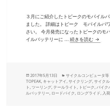
３月にご紹介したトピークのモバイルパ
ました。 詳細はトピーク モバイルパワ
さい。 今月発売になったトピークのモ
トピー
イルバッテリーに …
続きを読む
投
カ
2017年5月13日
サイクルコンピュータ等
稿
テ
TOPEAK
,
キャットアイ
,
サイクリング
,
サイクル
日:
ゴ
ト
,
ツーリング
,
テールライト
,
トピーク
,
バイク
リ
ルバッテリー
,
ロードバイク
,
ロングライド
,
入
ー