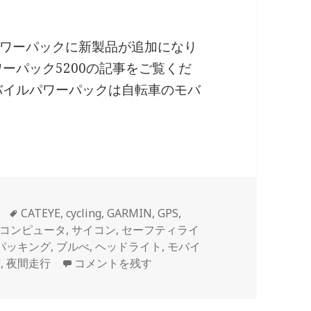
ワーパックに新製品が追加になり
ーパック5200の記事をご覧くだ
バイルパワーパックは自転車のモバ
ク モバイルパワーパック6000デュアルポート
タ
CATEYE
,
cycling
,
GARMIN
,
GPS
,
グ
コンピュータ
,
サイコン
,
セーフティライ
パッキング
,
ブルべ
,
ヘッドライト
,
モバイ
トピーク モバイルパワーパック6000デュアル
荷
,
夜間走行
コメントを残す