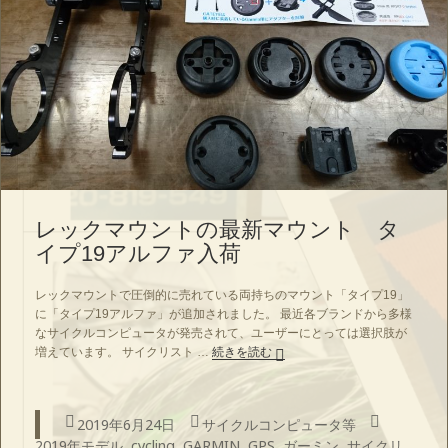
レックマウントの最新マウント タ
イプ19アルファ入荷
レックマウントで圧倒的に売れている両持ちのマウント「タイプ19」
に「タイプ19アルファ」が追加されました。 最近各ブランドから多様
なサイクルコンピュータが発売されて、ユーザーにとっては選択肢が
レックマウントの最新マウント
増えています。 サイクリスト …
続きを読む
投
カ
タ
2019年6月24日
サイクルコンピュータ等
稿
テ
グ
2019年モデル
,
cycling
,
GARMIN
,
GPS
,
ガーミン
,
サイクリ