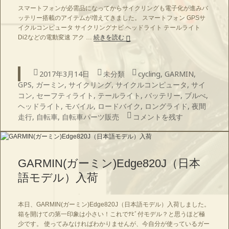
スマートフォンが必需品になってからサイクリングも電子化が進みバ
ッテリー搭載のアイテムが増えてきました。 スマートフォン GPSサ
イクルコンピュータ サイクリングナビ ヘッドライト テールライト
トピーク モバイルパワーパック52
Di2などの電動変速 アク …
続きを読む
投
カ
タ
2017年3月14日
未分類
cycling
,
GARMIN
,
稿
テ
グ
GPS
,
ガーミン
,
サイクリング
,
サイクルコンピュータ
,
サイ
日:
ゴ
コン
,
セーフティライト
,
テールライト
,
バッテリー
,
ブルべ
,
リ
ヘッドライト
,
モバイル
,
ロードバイク
,
ロングライド
,
夜間
ー
トピーク モバイルパワーパッ
走行
,
自転車
,
自転車パーツ販売
コメントを残す
GARMIN(ガーミン)Edge820J（日本
語モデル）入荷
本日、GARMIN(ガーミン)Edge820J（日本語モデル）入荷しました。
箱を開けての第一印象は小さい！これでﾅﾋﾞ付モデル？と思うほど極
少です。 使ってみなければわかりませんが、今自分が使っているガー