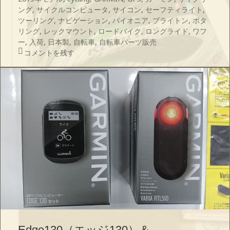
日:
ゴ
ング
,
サイクルコンピュータ
,
サイコン
,
セーフティライト
,
リ
ツーリング
,
ナビゲーション
,
パイオニア
,
ブライトン
,
ポタ
ー
リング
,
レックマウント
,
ロードバイク
,
ロングライド
,
ワフ
ー
,
入荷
,
日本製
,
自転車
,
自転車パーツ販売
レックマウントの最新マウント タイプ19アルファ入荷 に
コメントを残す
Edge130（エッジ130）＆