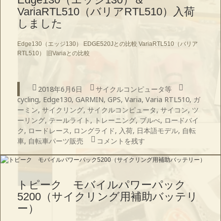
VariaRTL510（バリアRTL510）入荷
しました
Edge130（エッジ130） EDGE520Jとの比較 VariaRTL510（バリア
RTL510） 旧Variaとの比較
投
カ
タ
2018年6月6日
サイクルコンピュータ等
稿
テ
グ
cycling
,
Edge130
,
GARMIN
,
GPS
,
Varia
,
Varia RTL510
,
ガ
日:
ゴ
ーミン
,
サイクリング
,
サイクルコンピュータ
,
サイコン
,
ツ
リ
ーリング
,
テールライト
,
トレーニング
,
ブルべ
,
ロードバイ
ー
ク
,
ロードレース
,
ロングライド
,
入荷
,
日本語モデル
,
自転
Edge130（エッジ130）＆VariaRTL
車
,
自転車パーツ販売
コメントを残す
トピーク モバイルパワーパック
5200（サイクリング用補助バッテリ
ー）