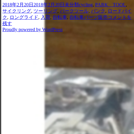
投
カ
タ
2018年2月20日
2018年2月20日
未分類
cycling
,
PARK TOOL
,
ヤ
稿
テ
グ
サイクリング
,
ツーリング
,
パークツール
,
パンク
,
ロードバイ
に
日:
ゴ
タ
ク
,
ロングライド
,
入荷
,
自転車
,
自転車パーツ販売
コメントを
穴
リ
イ
残す
が
Proudly powered by WordPress
ー
ヤ
開
に
い
穴
た
が
ら
開
PARK
い
TOOL（パ
た
ー
ら
ク
PARK
ツ
TOOL（パ
ー
ー
ル）
ク
タ
ツ
イ
ー
ヤ
ル）
ブ
タ
ー
イ
ト