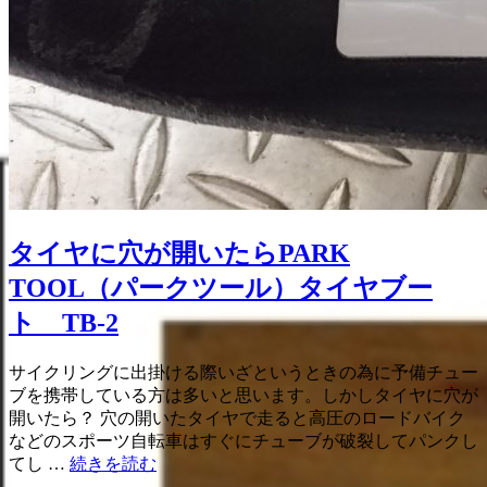
タイヤに穴が開いたらPARK
TOOL（パークツール）タイヤブー
ト TB-2
サイクリングに出掛ける際いざというときの為に予備チュー
ブを携帯している方は多いと思います。しかしタイヤに穴が
開いたら？ 穴の開いたタイヤで走ると高圧のロードバイク
などのスポーツ自転車はすぐにチューブが破裂してパンクし
タ
てし …
続きを読む
イ