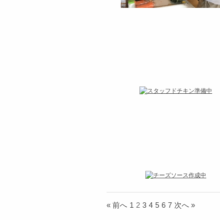
« 前へ
1
2
3
4
5
6
7
次へ »